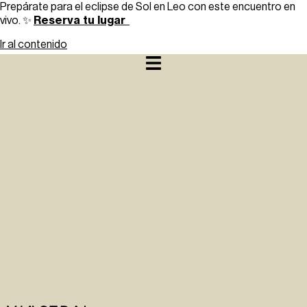
Prepárate para el eclipse de Sol en Leo con este encuentro en
Reserva tu lugar
vivo. ✨
Ir al contenido