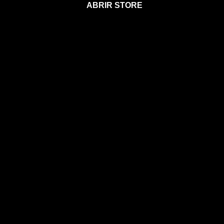
ABRIR STORE
Afíliate a la Sección para Miembros
Agenda 2026
Calendario Astral
Gift Card Astral
Astrología
Horóscopos
Clases, cursos y talleres
Coaching
Libros
Ebooks
Eventos
EVENTOS
CONOCE A MIA