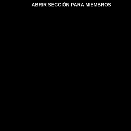
ABRIR SECCIÓN PARA MIEMBROS
Afíliate a la sección para miembros
Mi sección para miembros
Mi sección para miembros
FAQs sobre la membresía
ASTROLOGÍA